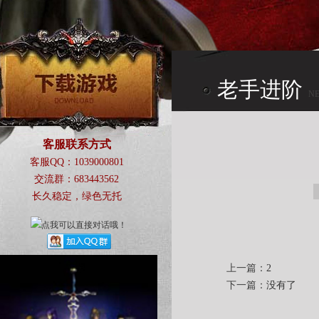
老手进阶
N
CENTER
客服联系方式
客服QQ：1039000801
交流群：683443562
长久稳定，绿色无托
上一篇：
2
下一篇：
没有了